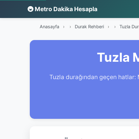
🚇 Metro Dakika Hesapla
Anasayfa
›
Durak Rehberi
›
Tuzla Dur
Tuzla 
Tuzla durağından geçen hatlar: 