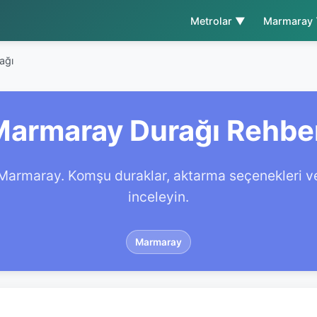
Metrolar ▼
Marmaray
ağı
Marmaray Durağı Rehbe
Marmaray. Komşu duraklar, aktarma seçenekleri ve 
inceleyin.
Marmaray