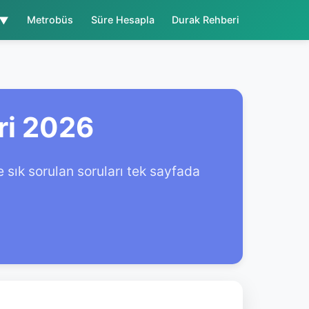
 ▼
Metrobüs
Süre Hesapla
Durak Rehberi
ri 2026
sık sorulan soruları tek sayfada