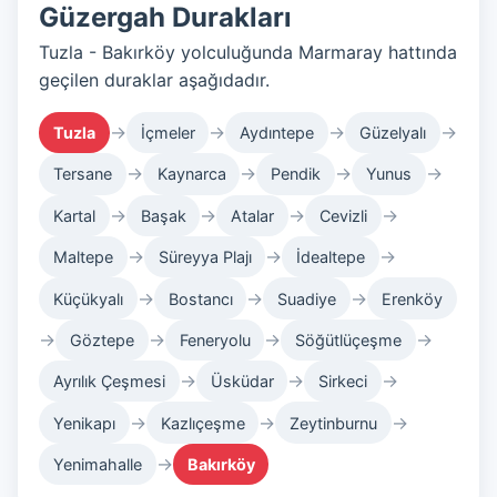
Güzergah Durakları
Tuzla - Bakırköy yolculuğunda Marmaray hattında
geçilen duraklar aşağıdadır.
→
→
→
→
Tuzla
İçmeler
Aydıntepe
Güzelyalı
→
→
→
→
Tersane
Kaynarca
Pendik
Yunus
→
→
→
→
Kartal
Başak
Atalar
Cevizli
→
→
→
Maltepe
Süreyya Plajı
İdealtepe
→
→
→
Küçükyalı
Bostancı
Suadiye
Erenköy
→
→
→
→
Göztepe
Feneryolu
Söğütlüçeşme
→
→
→
Ayrılık Çeşmesi
Üsküdar
Sirkeci
→
→
→
Yenikapı
Kazlıçeşme
Zeytinburnu
→
Yenimahalle
Bakırköy