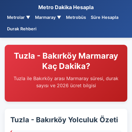
Metro Dakika Hesapla
Metrolar ▼
Marmaray ▼
Metrobüs
Süre Hesapla
Durak Rehberi
Tuzla - Bakırköy Marmaray
Kaç Dakika?
Tuzla ile Bakırköy arası Marmaray süresi, durak
sayısı ve 2026 ücret bilgisi
Tuzla - Bakırköy Yolculuk Özeti