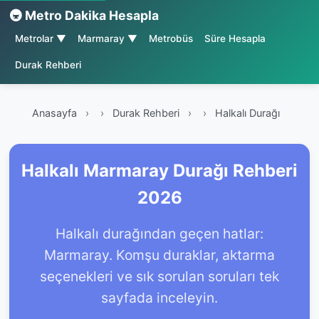
🚇 Metro Dakika Hesapla
Metrolar ▼
Marmaray ▼
Metrobüs
Süre Hesapla
Durak Rehberi
Anasayfa
›
Durak Rehberi
›
Halkalı Durağı
Halkalı Marmaray Durağı Rehberi
2026
Halkalı durağından geçen hatlar:
Marmaray. Komşu duraklar, aktarma
seçenekleri ve sık sorulan soruları tek
sayfada inceleyin.