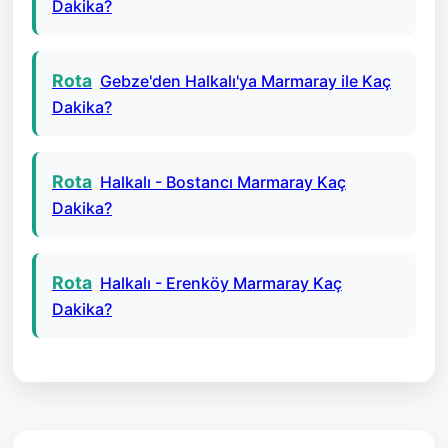
Dakika?
Rota
Gebze'den Halkalı'ya Marmaray ile Kaç
Dakika?
Rota
Halkalı - Bostancı Marmaray Kaç
Dakika?
Rota
Halkalı - Erenköy Marmaray Kaç
Dakika?