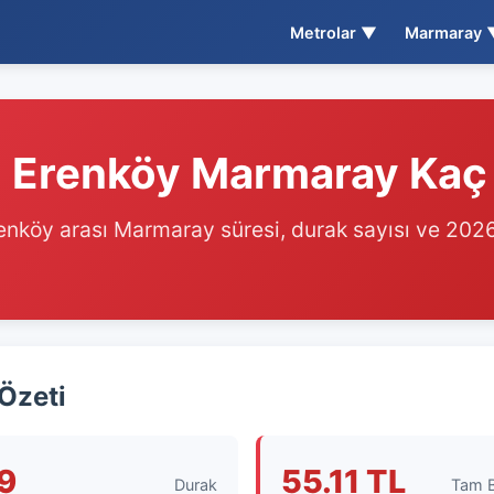
Metrolar ▼
Marmaray 
 - Erenköy Marmaray Kaç
renköy arası Marmaray süresi, durak sayısı ve 2026
 Özeti
9
55.11 TL
Durak
Tam B