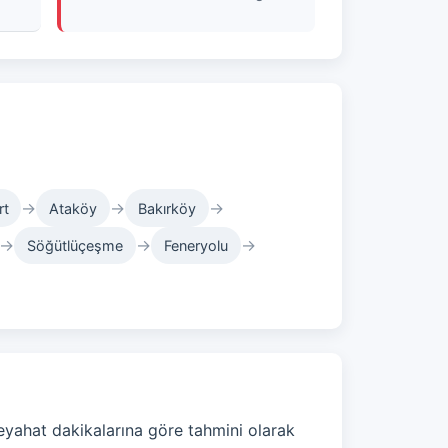
→
→
→
rt
Ataköy
Bakırköy
→
→
→
Söğütlüçeşme
Feneryolu
eyahat dakikalarına göre tahmini olarak