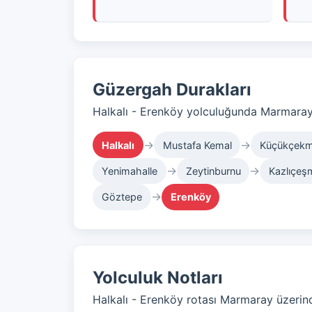
Güzergah Durakları
Halkalı - Erenköy yolculuğunda Marmaray 
→
→
Halkalı
Mustafa Kemal
Küçükçek
→
→
Yenimahalle
Zeytinburnu
Kazlıçeş
→
Göztepe
Erenköy
Yolculuk Notları
Halkalı - Erenköy rotası Marmaray üzerind