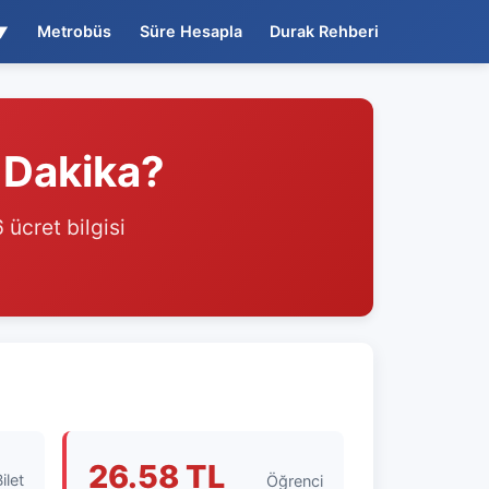
▼
Metrobüs
Süre Hesapla
Durak Rehberi
 Dakika?
 ücret bilgisi
26.58 TL
ilet
Öğrenci