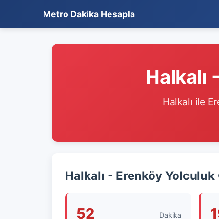
Metro Dakika Hesapla
Halkalı
Halkalı ile E
Halkalı - Erenköy Yolculuk
52
1
Dakika