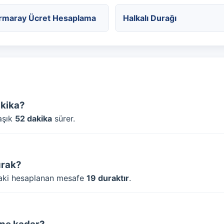
rmaray Ücret Hesaplama
Halkalı Durağı
akika?
aşık
52 dakika
sürer.
urak?
daki hesaplanan mesafe
19 duraktır
.