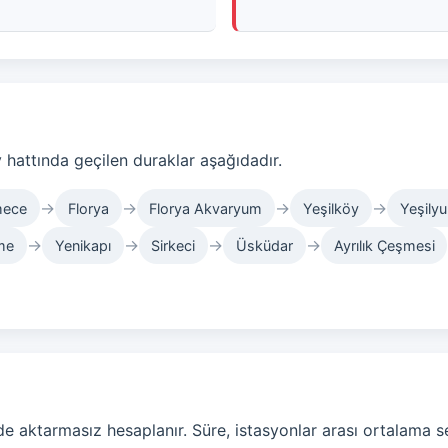
hattında geçilen duraklar aşağıdadır.
→
→
→
→
mece
Florya
Florya Akvaryum
Yeşilköy
Yeşilyu
→
→
→
→
me
Yenikapı
Sirkeci
Üsküdar
Ayrılık Çeşmesi
e aktarmasız hesaplanır. Süre, istasyonlar arası ortalama s