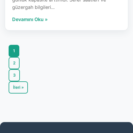
güzergah bilgileri...
Devamını Oku »
1
2
3
İleri »