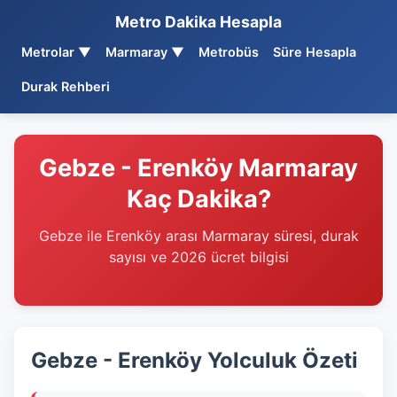
Metro Dakika Hesapla
Metrolar ▼
Marmaray ▼
Metrobüs
Süre Hesapla
Durak Rehberi
Gebze - Erenköy Marmaray
Kaç Dakika?
Gebze ile Erenköy arası Marmaray süresi, durak
sayısı ve 2026 ücret bilgisi
Gebze - Erenköy Yolculuk Özeti