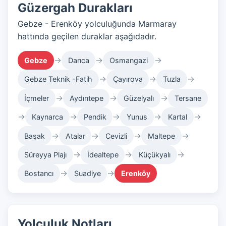
Güzergah Durakları
Gebze - Erenköy yolculuğunda Marmaray
hattında geçilen duraklar aşağıdadır.
→
→
→
Gebze
Darıca
Osmangazi
→
→
→
Gebze Teknik -Fatih
Çayırova
Tuzla
→
→
→
İçmeler
Aydıntepe
Güzelyalı
Tersane
→
→
→
→
→
Kaynarca
Pendik
Yunus
Kartal
→
→
→
→
Başak
Atalar
Cevizli
Maltepe
→
→
→
Süreyya Plajı
İdealtepe
Küçükyalı
→
→
Bostancı
Suadiye
Erenköy
Yolculuk Notları