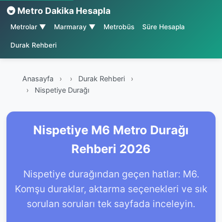
🚇 Metro Dakika Hesapla
Metrolar ▼
Marmaray ▼
Metrobüs
Süre Hesapla
Durak Rehberi
Anasayfa
›
Durak Rehberi
›
Nispetiye Durağı
Nispetiye M6 Metro Durağı
Rehberi 2026
Nispetiye durağından geçen hatlar: M6.
Komşu duraklar, aktarma seçenekleri ve sık
sorulan soruları tek sayfada inceleyin.