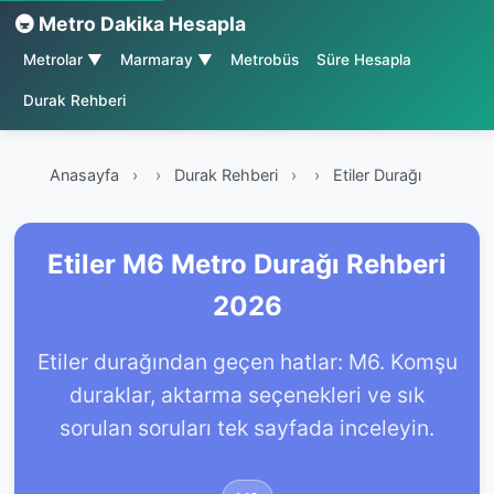
🚇 Metro Dakika Hesapla
Metrolar ▼
Marmaray ▼
Metrobüs
Süre Hesapla
Durak Rehberi
Anasayfa
›
Durak Rehberi
›
Etiler Durağı
Etiler M6 Metro Durağı Rehberi
2026
Etiler durağından geçen hatlar: M6. Komşu
duraklar, aktarma seçenekleri ve sık
sorulan soruları tek sayfada inceleyin.