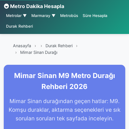
🚇 Metro Dakika Hesapla
Metrolar ▼
Marmaray ▼
Metrobüs
Süre Hesapla
Durak Rehberi
Anasayfa
›
Durak Rehberi
›
Mimar Sinan Durağı
Mimar Sinan M9 Metro Durağı
Rehberi 2026
Mimar Sinan durağından geçen hatlar: M9.
Komşu duraklar, aktarma seçenekleri ve sık
sorulan soruları tek sayfada inceleyin.