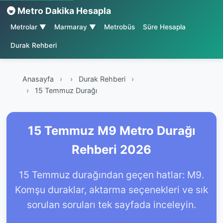
🚇 Metro Dakika Hesapla
Metrolar ▼
Marmaray ▼
Metrobüs
Süre Hesapla
Durak Rehberi
Anasayfa
›
Durak Rehberi
›
15 Temmuz Durağı
15 Temmuz M9 Metro Durağı
Rehberi 2026
15 Temmuz durağından geçen hatlar: M9.
Komşu duraklar, aktarma seçenekleri ve sık
sorulan soruları tek sayfada inceleyin.