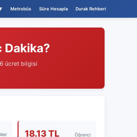
▼
Metrobüs
Süre Hesapla
Durak Rehberi
ç Dakika?
 ücret bilgisi
18.13 TL
ilet
Öğrenci