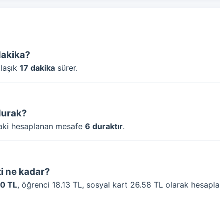
dakika?
klaşık
17 dakika
sürer.
durak?
daki hesaplanan mesafe
6 duraktır
.
i ne kadar?
40 TL
, öğrenci 18.13 TL, sosyal kart 26.58 TL olarak hesaplan