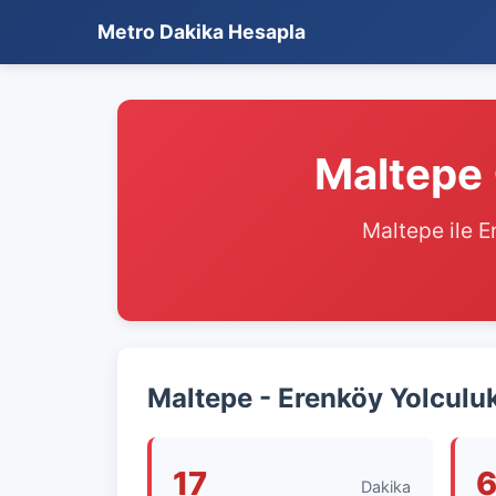
Metro Dakika Hesapla
Maltepe 
Maltepe ile E
Maltepe - Erenköy Yolculu
17
Dakika