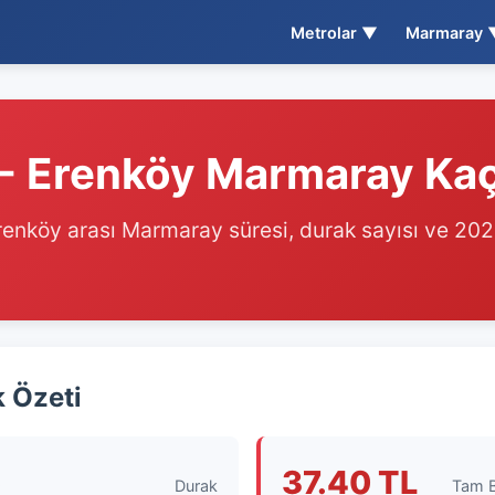
Metrolar ▼
Marmaray 
- Erenköy Marmaray Ka
renköy arası Marmaray süresi, durak sayısı ve 2026
k Özeti
6
37.40 TL
Durak
Tam B