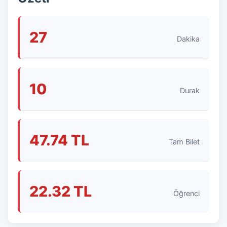
27
Dakika
10
Durak
47.74 TL
Tam Bilet
22.32 TL
Öğrenci