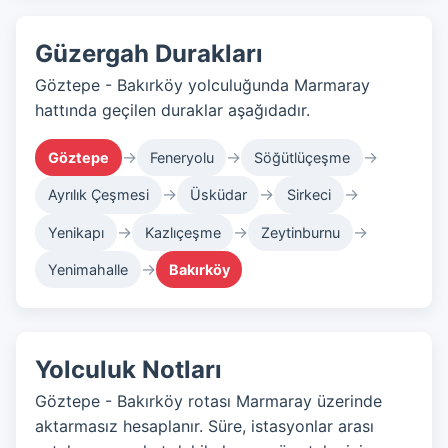
Güzergah Durakları
Göztepe - Bakırköy yolculuğunda Marmaray
hattında geçilen duraklar aşağıdadır.
→
→
→
Göztepe
Feneryolu
Söğütlüçeşme
→
→
→
Ayrılık Çeşmesi
Üsküdar
Sirkeci
→
→
→
Yenikapı
Kazlıçeşme
Zeytinburnu
→
Yenimahalle
Bakırköy
Yolculuk Notları
Göztepe - Bakırköy rotası Marmaray üzerinde
aktarmasız hesaplanır. Süre, istasyonlar arası