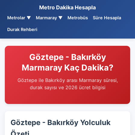
Metro Dakika Hesapla
Metrolar ▼
Marmaray ▼
Metrobüs
Süre Hesapla
Durak Rehberi
Göztepe - Bakırköy
Marmaray Kaç Dakika?
Göztepe ile Bakırköy arası Marmaray süresi,
durak sayısı ve 2026 ücret bilgisi
Göztepe - Bakırköy Yolculuk
Özeti