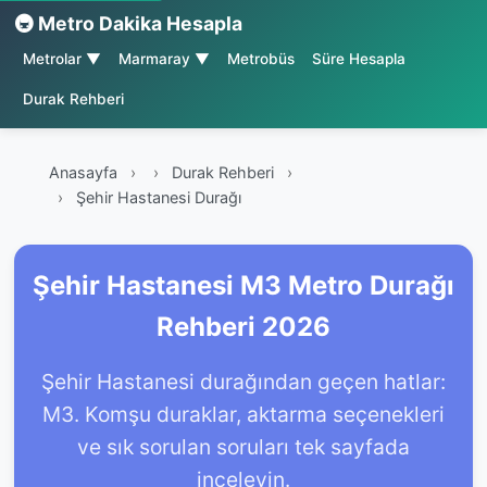
🚇 Metro Dakika Hesapla
Metrolar ▼
Marmaray ▼
Metrobüs
Süre Hesapla
Durak Rehberi
Anasayfa
›
Durak Rehberi
›
Şehir Hastanesi Durağı
Şehir Hastanesi M3 Metro Durağı
Rehberi 2026
Şehir Hastanesi durağından geçen hatlar:
M3. Komşu duraklar, aktarma seçenekleri
ve sık sorulan soruları tek sayfada
inceleyin.